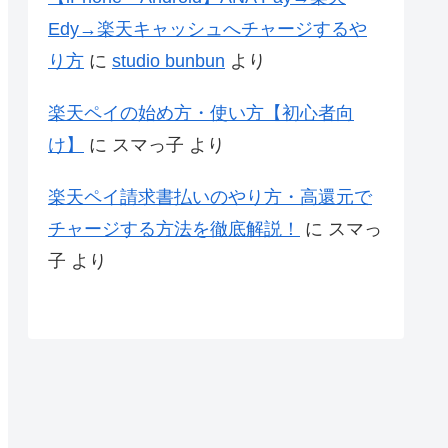
Edy→楽天キャッシュへチャージするや
り方
に
studio bunbun
より
楽天ペイの始め方・使い方【初心者向
け】
に
スマっ子
より
楽天ペイ請求書払いのやり方・高還元で
チャージする方法を徹底解説！
に
スマっ
子
より