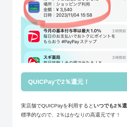
QUICPayで2％還元！
実店舗でQUICPayを利用すると
いつでも2％
標準的なので、2％はかなりの高還元です！