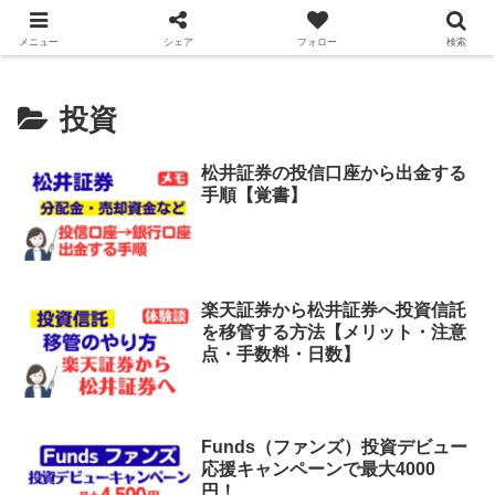
スマっ子のお得キャッシュレス
メニュー
シェア
フォロー
検索
投資
松井証券の投信口座から出金する
手順【覚書】
楽天証券から松井証券へ投資信託
を移管する方法【メリット・注意
点・手数料・日数】
Funds（ファンズ）投資デビュー
応援キャンペーンで最大4000
円！