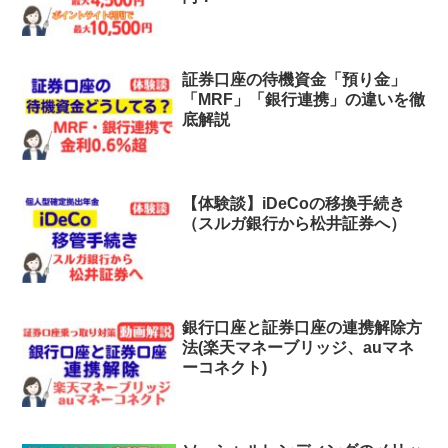
証券口座の待機資金「預り金」
「MRF」「銀行連携」の違いを徹
底解説
【体験談】iDeCoの移換手続き
（スルガ銀行から松井証券へ）
銀行口座と証券口座の連携解除方
法(楽天マネーブリッジ、auマネ
ーコネクト)