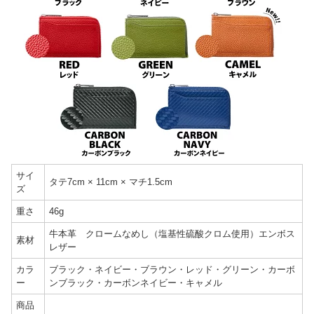
サイ
タテ7cm × 11cm × マチ1.5cm
ズ
重さ
46g
牛本革 クロームなめし（塩基性硫酸クロム使用）エンボス
素材
レザー
カラ
ブラック・ネイビー・ブラウン・レッド・グリーン・カーボ
ー
ンブラック・カーボンネイビー・キャメル
商品