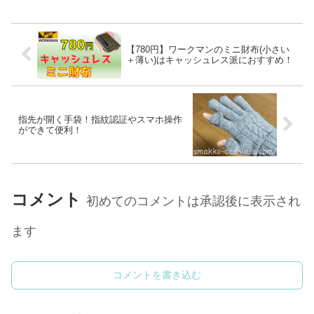
のカードと紙幣以外は収納できな
いです。機能性も優れていて、中
いので、かなりキャッシュレス度
が蛇腹になっていて最大34枚の
の高い方向けです。上質なフラ...
カードを収納可能です。パッとカ
ードが探せるのでストレスなく
【780円】ワークマンのミニ財布(小さい
使...
＋薄い)はキャッシュレス派におすすめ！
指先が開く手袋！指紋認証やスマホ操作
ができて便利！
コメント
初めてのコメントは承認後に表示され
ます
コメントを書き込む