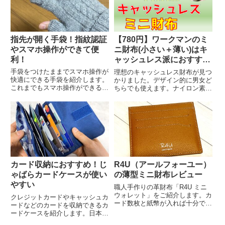
リーでです。ケーブル...
指先が開く手袋！指紋認証
【780円】ワークマンのミ
やスマホ操作ができて便
ニ財布(小さい＋薄い)はキ
利！
ャッシュレス派におすす
め！
手袋をつけたままでスマホ操作が
理想のキャッシュレス財布が見つ
快適にできる手袋を紹介します。
かりました。デザイン的に男女ど
これまでもスマホ操作ができる手
ちらでも使えます。ナイロン素材
袋は買ったことがありますが、反
なので高級感はありませんが780
応が悪くて、結局手袋を脱いでス
円には見えません（笑）。サイズ
マホ操作をしていました。今回紹
的に私の求める理想のキャッシュ
介する手袋は親指と人差し指を開
レス財布です。小さくて薄くて現
閉できるようになっているの
金を入れるスペースもあって、...
で、...
カード収納におすすめ！じ
R4U（アールフォーユー）
ゃばらカードケースが使い
の薄型ミニ財布レビュー
やすい
職人手作りの革財布「R4U ミニ
ウォレット」をご紹介します。カ
クレジットカードやキャッシュカ
ード数枚と紙幣が入れば十分で、
ードなどのカードを収納できるカ
上質なものが欲しい方向けです。
ードケースを紹介します。日本製
品質と薄さが魅力ですが、最低限
の和柄で、見た目が上品でかわい