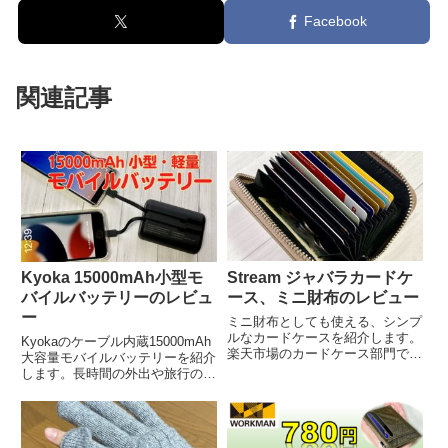
Facebook
関連記事
Stream ジャバラカードケ
Kyoka 15000mAh小型モ
ース、ミニ財布のレビュー
バイルバッテリーのレビュ
ー
ミニ財布としても使える、シンプ
ルなカードケースを紹介します。
Kyokaのケーブル内蔵15000mAh
楽天市場のカードケース部門で1
大容量モバイルバッテリーを紹介
位獲得のロングセラー商品です。
します。長時間の外出や旅行の際
には大容量の小型モバイルバッテ
リーがあると重宝します。スマホ
なら3回は充電できるので旅行な
どでも十分使えるモバイルバッテ