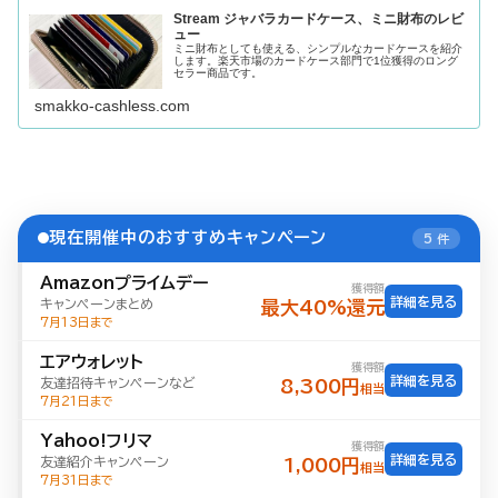
Stream ジャバラカードケース、ミニ財布のレビ
ュー
ミニ財布としても使える、シンプルなカードケースを紹介
します。楽天市場のカードケース部門で1位獲得のロング
セラー商品です。
smakko-cashless.com
現在開催中のおすすめキャンペーン
5 件
Amazonプライムデー
獲得額
詳細を見る
キャンペーンまとめ
最大40%還元
7月13日まで
エアウォレット
獲得額
詳細を見る
友達招待キャンペーンなど
8,300円
相当
7月21日まで
Yahoo!フリマ
獲得額
詳細を見る
友達紹介キャンペーン
1,000円
相当
7月31日まで