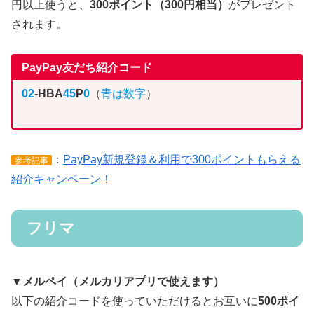
円以上使うと、
300ポイント（300円相当）
がプレゼント
されます。
PayPay友だち紹介コード
02
-HBA
45
P
0
（
青は数字
）
：
PayPay新規登録＆利用で300ポイントもらえる
参考記事
紹介キャンペーン！
フリマ
▼メルペイ（メルカリアプリで使えます）
以下の紹介コードを使っていただけるとお互いに
500ポイ