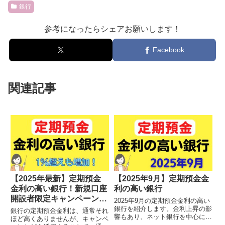
銀行
参考になったらシェアお願いします！
Facebook
関連記事
【2025年最新】定期預金
【2025年9月】定期預金金
金利の高い銀行！新規口座
利の高い銀行
開設者限定キャンペーンも
2025年9月の定期預金金利の高い
高金利
銀行を紹介します。金利上昇の影
銀行の定期預金金利は、通常それ
響もあり、ネット銀行を中心に、
ほど高くありませんが、キャンペ
定期預金の金利が引き上げられて