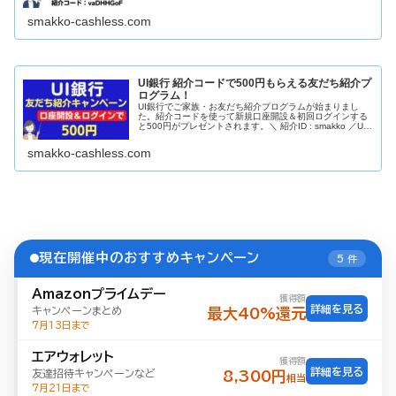
ード：vaDHHGoF コピー.invite-box { display: i...
smakko-cashless.com
UI銀行 紹介コードで500円もらえる友だち紹介プ
ログラム！
UI銀行でご家族・お友だち紹介プログラムが始まりまし
た。紹介コードを使って新規口座開設＆初回ログインする
と500円がプレゼントされます。＼ 紹介ID : smakko ／UI
銀行 公式サイト
smakko-cashless.com
現在開催中のおすすめキャンペーン
5 件
Amazonプライムデー
獲得額
詳細を見る
キャンペーンまとめ
最大40%還元
7月13日まで
エアウォレット
獲得額
詳細を見る
友達招待キャンペーンなど
8,300円
相当
7月21日まで