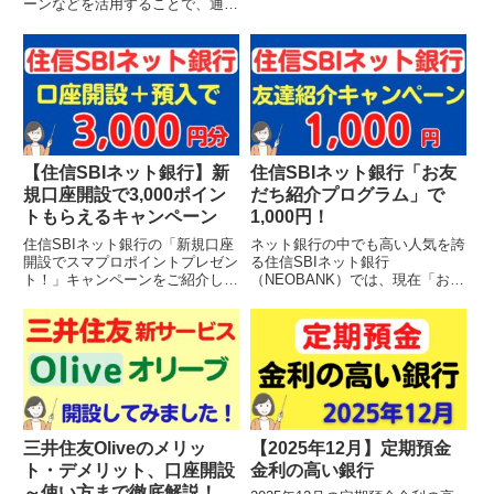
ーンなどを活用することで、通常
います。新規口座開設者向けのキ
の金利よりも高い利率で預けるこ
ャンペーンも紹介します。最新で
とができます。せっかく預けるな
す→【2025年11月更新】定期預
ら、金利が高い方が嬉しいですよ
金金利の高い銀行※本記...
ね。本記事では、定期預金金利が
高い銀行を厳選して紹介しま
す。...
【住信SBIネット銀行】新
住信SBIネット銀行「お友
規口座開設で3,000ポイン
だち紹介プログラム」で
トもらえるキャンペーン
1,000円！
住信SBIネット銀行の「新規口座
ネット銀行の中でも高い人気を誇
開設でスマプロポイントプレゼン
る住信SBIネット銀行
ト！」キャンペーンをご紹介しま
（NEOBANK）では、現在「お友
す。新規口座を開設し、預金する
達紹介キャンペーン」を実施中で
だけで最大3,000スマプロポイン
す。住信SBIネット銀行は、「他
トがもらえます。友達紹介キャン
行振込の無料回数が多い」、「ス
ペーンで1,000円ももらえるの
マホATMで入出金できる」、
で、最大4,000円相...
「アプリが使いやすい」など、日
常使...
三井住友Oliveのメリッ
【2025年12月】定期預金
ト・デメリット、口座開設
金利の高い銀行
～使い方まで徹底解説！