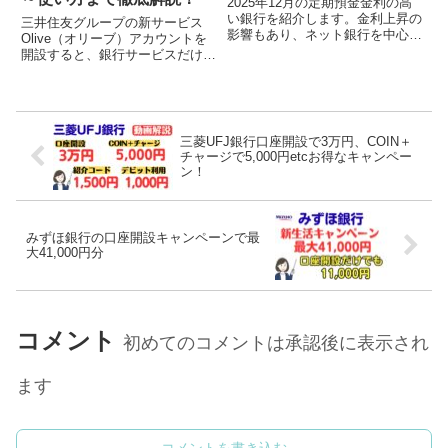
2025年12月の定期預金金利の高
い銀行を紹介します。金利上昇の
三井住友グループの新サービス
影響もあり、ネット銀行を中心
Olive（オリーブ）アカウントを
に、定期預金の金利が引き上げら
開設すると、銀行サービスだけで
れています。冬の定期預金キャン
なく、クレジットカード、デビッ
ペーンや新規口座開設者向けのキ
トカード、ポイント払いが一つの
ャンペーンも紹介します。※本記
アプリで一元管理できます。私は
事で紹介するのは、ネット申込...
三井住友銀行を長年使っていたの
で、Oliveアカウントを開...
三菱UFJ銀行口座開設で3万円、COIN＋
チャージで5,000円etcお得なキャンペー
ン！
みずほ銀行の口座開設キャンペーンで最
大41,000円分
コメント
初めてのコメントは承認後に表示され
ます