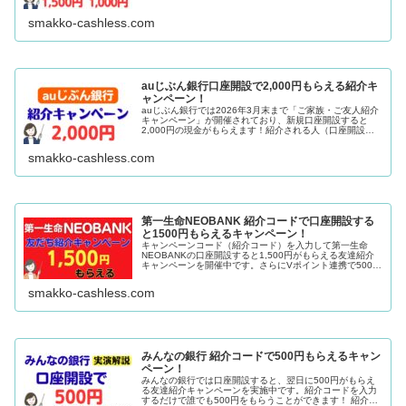
ド利用やCOIN＋へチャージするとさらに6,000円相当を獲
得できるので、余力の...
smakko-cashless.com
auじぶん銀行口座開設で2,000円もらえる紹介キ
ャンペーン！
auじぶん銀行では2026年3月末まで「ご家族・ご友人紹介
キャンペーン」が開催されており、新規口座開設すると
2,000円の現金がもらえます！紹介される人（口座開設す
る人）の条件は3つ。①auじぶん銀行の口座開設②口座申
込後のアンケートで、紹...
smakko-cashless.com
第一生命NEOBANK 紹介コードで口座開設する
と1500円もらえるキャンペーン！
キャンペーンコード（紹介コード）を入力して第一生命
NEOBANKの口座開設すると1,500円がもらえる友達紹介
キャンペーンを開催中です。さらにVポイント連携で500ポ
イントもらえるキャンペーンも同時開催中なので、最大
2,000円相当がもらえ...
smakko-cashless.com
みんなの銀行 紹介コードで500円もらえるキャン
ペーン！
みんなの銀行では口座開設すると、翌日に500円がもらえ
る友達紹介キャンペーンを実施中です。紹介コードを入力
するだけで誰でも500円をもらうことができます！ 紹介コ